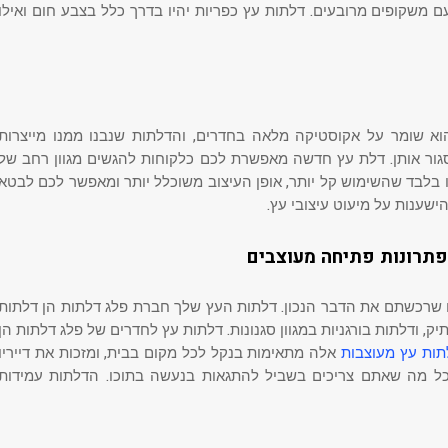
עם משקופים מרובעים. דלתות עץ כפריות יהיו בדרך כלל בצבע חום ואילו
וא שומר על אקוסטיקה מלאה בחדרים, והדלתות שנבנו ממנו מייצרות
גור אותן. דלת עץ חדשה מאפשרת לכם כלקוחות להגשים מגוון רחב של
 בלבד שהשימוש קל יותר, אופן העיצוב משוכלל יותר ומאפשר לכם לבטא
ישענות על מיעוט עיצובי עץ.
פתרונות פתיחה מעוצבים
 שרכשתם את הדבר הנכון. דלתות העץ שלך חברת פלג דלתות הן דלתות
ק, ודלתות בורגניות במגוון סגנונות. דלתות עץ לחדרים של פלג דלתות הן
תות עץ מעוצבות
אלה מתאימות בנקל לכל מקום בבית, ומזכות את דייריו
כל מה שאתם צריכים בשביל להתגאות בנעשה בתוכו. הדלתות עמידות