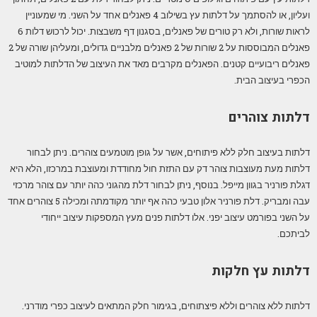
ועליון, או להסתמך על דלתות עץ בשילוב 4 פאנלים אחד על השני. מי שמעוניין
לראות שורות, ולא רק טורים של פאנלים, בסגנון דף משבצות. יכול לרכוש דלות 6
פאנלים המבוססות על 2 שורות של 2 פאנלים מלבניים גדולים, ומעליהן שורה של 2
פאנלים ריבועיים קטנים. הפאנלים מקרבים מאד את העיצוב של הדלתות למוטיב
הכפרי בעיצוב הבית.
דלתות צוהרים
דלתות בעיצוב חלק ללא פיתוחים, אשר על גופן מוטמעים צוהרים. ניתן לבחור
דלתות מעת מעוצבות צוהר דק עם התזת חול מחודדת ומעוצבת במרכזו, הלא היא
דגלת פורניר בגוון מייפל. בנוסף, ניתן לבחור דלת מהגוני כהה יותר עם צוהר מרכזי
עבה ומבריק. דלת פורניר אלון טבעי כהה אף יותר מקודמתה ומכילה 5 צוהרים אחד
על השני בפורמט עיצוב יפני. אלו דלתות פנים מעץ המספקות עיצוב ייחודי
לביתכם.
דלתות עץ חלקות
דלתות ללא צוהרים וללא פיצתוחים, בגימור חלק המתאים לעיצוב כפרי מודרני.