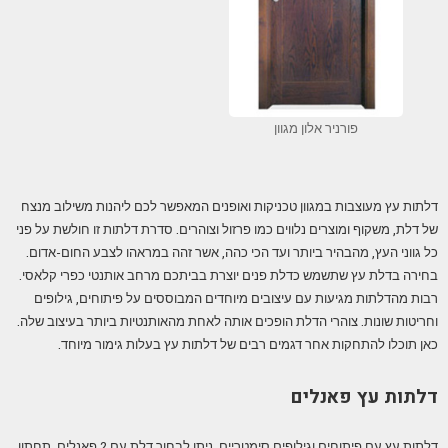
פורניר אלון מגוון
דלתות עץ מעוצבות במגוון טכניקות ואופנים המאפשר לכם ליהנות משילוב מנצח
של דלת, משקוף ומוצרים נלווים כמו פרזול וצוהרים. סדרת דלתות זו חולשת על פני
כל גווני העץ, מהבהיר ביותר ועד הכי כהה, אשר זהה במראהו לצבע החום-אדום.
בחירה בדלת עץ שתשמש כדלת פנים יוצרת בביתכם מרחב אותנטי כפרי קלאסי.
רבות מהדלתות מגיעות עם עיצובים מיוחדים המבוססים על פיתוחים, גילופים
וחריטות שונות. צוהרי הדלת הופכים אותה לאחת מהאותנטיות ביותר בעיצוב שלה.
כאן תוכלו להתחקות אחר דגמים רבים של דלתות עץ בעלות גימור מיוחד.
דלתות עץ פאנלים
דלתות עץ עם פיתוחים וגילופים סימטריים. ניתן לבחור דלת עם 2 פאנלים, תחתון