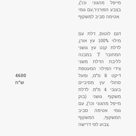
מייפל מהגוני וכו’),
בצבע הפורניר,עם גומי
אטימה סביב למשקוף.
דגם לוטוס, דלת עם
מילוי 100% עץ אורן,
לדלת קנט עץ גושני
במבנה T המחובר
לליבת הדלת משני
צידי המילוי. המעטפת
דיקט 8 מ”מ, ומעל
4600
סרגלי עץ מסיביים
ש”ח
בעובי 4 מ”מ. לדלת
משקוף גושני (בוק
מייפל מהגוני וכו’), עם
גומי אטימה סביב
המשקוף, המשקוף
צבוע לפי דרישה.