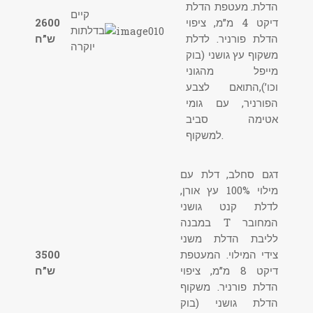
הדלת. מעטפת הדלת
קיים
דיקט 4 מ”מ, ציפוי
2600
בדלתות
הדלת פורניר. לדלת
ש”ח
יוקרה
משקוף עץ גושני (בוק
מייפל מהגוני
וכו’),התואם לצבע
הפורניר, עם גומי
אטימה סביב
למשקוף.
דגם סחלב, דלת עם
מילוי 100% עץ אורן,
לדלת קנט גושני
במבנה T המחובר
לליבת הדלת משני
צידי המילוי. המעטפת
3500
דיקט 8 מ”מ, ציפוי
ש”ח
הדלת פורניר. משקוף
הדלת גושני (בוק