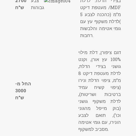
בצידי הדלת. לדלת
צבע
2700
מעטפת דיקט /MDF
גבוהות
ש”ח
5 מ”מ (כהכנה לצבע
)לדלת משקוף עץ עם
גומי אטימה והלבשות
רחבות.
דגם ציפורן, דלת מילוי
100% עץ אורן, וקנט
גושני בצידי הדלת,
לדלת מעטפת דיקט 8
מ”מ, ציפוי הדלת ונירו
החל מ-
(ציפוי קשיח עמיד
3000
ברטיבות ושריטות),
ש”ח
לדלת משקוף גושני
(בוק מייפל מהגוני
וכו’), תואם לצבע
הונירו, עם גומי אטימה
מסביב למשקוף.