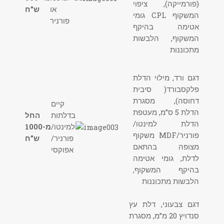
(פורמייקה), ציפוי
או
ש”ח
המשקוף CPL גומי
פורניר
אטימה בהיקף
המשקוף, הלבשות
מתכוננות
דגם ורד, מילוי הדלת
פלקסבורד( סיבית
דחוסה), מסגרת
קיים
הדלת 5 ס”מ, מעטפת
בדלתות
החל
הדלת למינטו/
למינטו/
מ-1000
פורניר/MDF משקוף
פורניר/
ש”ח
מצופה בהתאם
אפוקסי
לדלת, גומי אטימה
בהיקף המשקוף,
הלבשות מתכוננות
דגם צבעוני, דלת עץ
סנדויץ 20 מ”מ, מסגרת