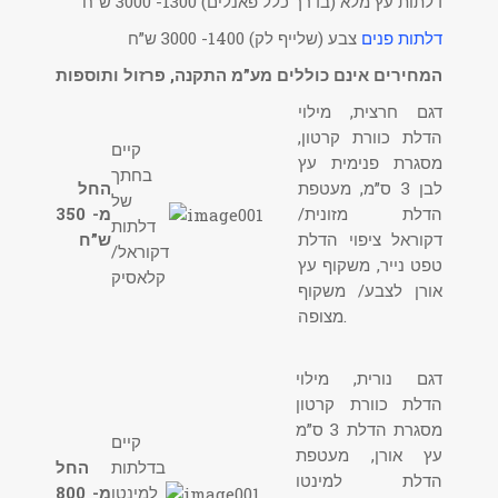
דלתות עץ מלא (בדרך כלל פאנלים) 1300- 3000 ש”ח
דלתות פנים
צבע (שלייף לק) 1400- 3000 ש”ח
המחירים אינם כוללים מע”מ התקנה, פרזול ותוספות
דגם חרצית, מילוי
הדלת כוורת קרטון,
קיים
מסגרת פנימית עץ
בחתך
לבן 3 ס”מ, מעטפת
החל
של
הדלת מזונית/
מ- 350
דלתות
דקוראל ציפוי הדלת
ש”ח
דקוראל/
טפט נייר, משקוף עץ
קלאסיק
אורן לצבע/ משקוף
מצופה.
דגם נורית, מילוי
הדלת כוורת קרטון
מסגרת הדלת 3 ס”מ
קיים
עץ אורן, מעטפת
בדלתות
החל
הדלת למינטו
למינטו
מ- 800