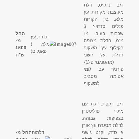
דגם נרקיס, דלת
מעוצבת מקורות עץ
מלא, בין הקורות
פנלים סנדויץ 3
שכבות בעובי 14
החל
דלתות עץ
מ”מ, הדלת מצופה
מ-
מלא (
בקילוף עץ. משקוף
1500
פאנלים)
הדלת עץ גושני
ש”ח
(מהגוני,מייפל,)/
פורניר עם גומי
אטימה מסביב
למשקוף
דגם רקפת, דלת עם
מילוי פוליסטרן
בצפיפות גבוהה,
לדלת מסגרת עץ אורן
9 ס”מ, וקנט גושני
דלתות
החל מ-