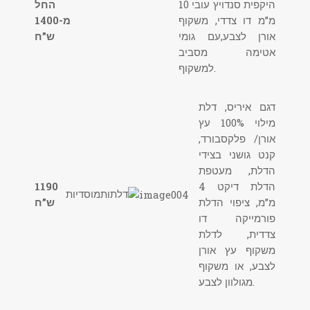
היקפית סנדויץ עובי 10
החל
מ”מ דו צדדי, משקוף
מ-1400
אורן לצבע,עם גומי
ש”ח
אטימה מסביב
למשקוף.
דגם איריס, דלת
מילוי 100% עץ
אורן/ פלקסבורד,
קנט גושני בצידי
הדלת, מעטפת
הדלת דיקט 4
1190
דלתותמוסדיות
מ”מ, ציפוי הדלת
ש”ח
פורמייקה דו
צדדית, לדלת
משקוף עץ אורן
לצבע, או משקוף
מגולוון לצבע.