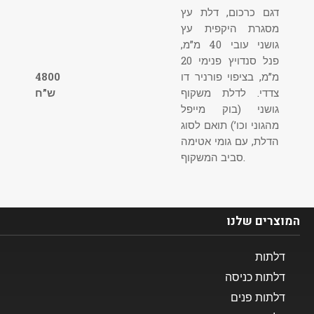
דגם כרכום, דלת עץ
מסגרת היקפית עץ
גושני עובי 40 מ”מ,
פנל סנדויץ פנימי 20
מ”מ, בציפוי פורניר דו
4800
צדדי. לדלת משקוף
ש”ח
גושני (בוק מייפל
מהגוני וכו’) תואם לסוג
הדלת, עם גומי אטימה
סביב המשקוף.
המוצרים שלנו​
דלתות
דלתות כניסה
דלתות פנים