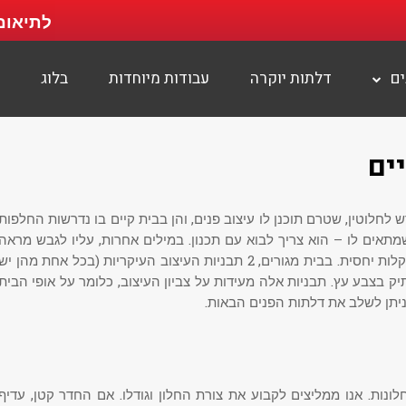
לתיאום
ים
דלתות יוקרה
עבודות מיוחדות
בלוג
ים
לחלוטין, שטרם תוכנן לו עיצוב פנים, והן בבית קיים בו נדרשות החלפות
אים לו – הוא צריך לבוא עם תכנון. במילים אחרות, עליו לגבש מראה
דקורטיבי לבית שלו, ואז קביעת זהותה של הדלת נעשית בקלות יחסית. בבית מגורים, 2 תבניות העיצוב העיקריות (בכל אחת מהן יש
תיק בצבע עץ. תבניות אלה מעידות על צביון העיצוב, כלומר על אופי הבית
ניתן לשלב את דלתות הפנים הבאות.
ונות. אנו ממליצים לקבוע את צורת החלון וגודלו. אם החדר קטן, עדיף