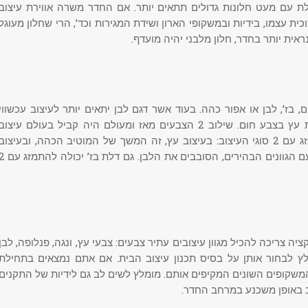
ת עם מעט חלונות גדולים תתאים יותר. אם החדר משרה אווירת עיצוב
ית עצמו, בידיות ובמשקופי הארון ושידת המגירות וכד’, הרי שחלון מעוגל
ית יותר בחדר, חלון מלבני יהיה מועדף.
, בז’, לבן או אפור כהה. בעוד אשר דגם לבן יתאים יותר לעיצוב עכשווי
בניחוח מודרני, הדלת האדומה תהיה רלוונטית יותר לבית עץ בצבע חום. שילוב 2 הצבעים מאז ומעולם היה קביל בעולם עיצוב
הפנים ומאפיין בתי עץ גם כיום. דלת אפורה יכולה להתמזג עם 2 סוגי העיצוב: בעיצוב עץ, זה המשך של המוטיב הכהה, ובעיצוב
מודרני זה מייצר דקורציה חדה ואיכותית בזכות הניגודיות עם הגוונים הבהירים, הסובבים את הלבן.
ה צריכה להכיל מגוון עיצובים עתיר צבעים: צבעי עץ, ונגה, פנלופה, לבן
לץ לבחור אותן על בסיס תכנון עיצוב הבית. אם אתם נמצאים בתחילת
והמשקופים השונים המקיפים אותם. מומלץ לשים לב גם לידיות של התקנים
באופן משכנע במרחב החדר.